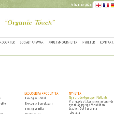
Ändra plats språk
PRODUKTER
SOCIALT ANSWAR
ARBETSMOJLIGHETER
NYHETER
KONTAKT
EKOLOGISKA PRODUKTER
NYHETER
Nya produktgrupper Flatknits
e
Ekologisk Bomull
Vi är glada att kunna presentera vår
dukter
Ekologisk Bomullsgarn
nya tilläggsgrupp för hållbara
textilier. Det här är pla
Ekologisk Trika
Visa alla