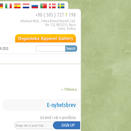
+90 ( 505 ) 727
1
198
Adatepe Mah., Yahya Kemal Beyatli Cad.
No: 122, BEGOS 3, Buca
Izmir, Turkey
A OSS
« Tillbaka
E-nyhetsbrev
Gå med i vår e-postlista