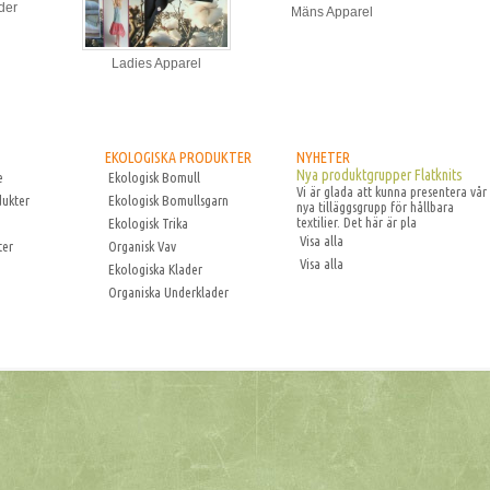
der
Mäns Apparel
Ladies Apparel
EKOLOGISKA PRODUKTER
NYHETER
Nya produktgrupper Flatknits
e
Ekologisk Bomull
Vi är glada att kunna presentera vår
dukter
Ekologisk Bomullsgarn
nya tilläggsgrupp för hållbara
textilier. Det här är pla
Ekologisk Trika
Visa alla
ter
Organisk Vav
Visa alla
Ekologiska Klader
Organiska Underklader