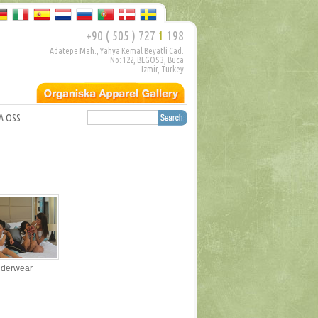
+90 ( 505 ) 727
1
198
Adatepe Mah., Yahya Kemal Beyatli Cad.
No: 122, BEGOS 3, Buca
Izmir, Turkey
A OSS
derwear