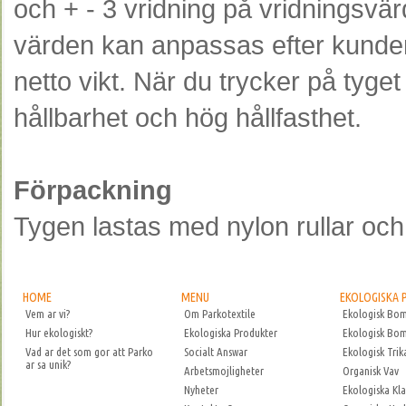
och + - 3 vridning på vridningsvär
värden kan anpassas efter kunden
netto vikt. När du trycker på tyget 
hållbarhet och hög hållfasthet.
Förpackning
Tygen lastas med nylon rullar och
HOME
MENU
EKOLOGISKA
Vem ar vi?
Om Parkotextile
Ekologisk Bom
Hur ekologiskt?
Ekologiska Produkter
Ekologisk Bom
Vad ar det som gor att Parko
Socialt Answar
Ekologisk Trik
ar sa unik?
Arbetsmojligheter
Organisk Vav
Nyheter
Ekologiska Kl