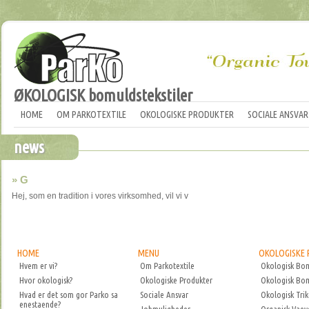
ØKOLOGISK bomuldstekstiler
HOME
OM PARKOTEXTILE
OKOLOGISKE PRODUKTER
SOCIALE ANSVAR
news
» G
Hej, som en tradition i vores virksomhed, vil vi v
HOME
MENU
OKOLOGISKE
Hvem er vi?
Om Parkotextile
Okologisk Bo
Hvor okologisk?
Okologiske Produkter
Okologisk Bo
Hvad er det som gor Parko sa
Sociale Ansvar
Okologisk Tri
enestaende?