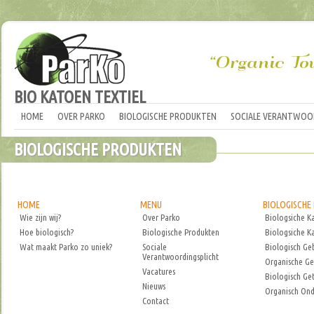
BIO KATOEN TEXTIEL
HOME
OVER PARKO
BIOLOGISCHE PRODUKTEN
SOCIALE VERANTWOO
BIOLOGISCHE PRODUKTEN
HOME
MENU
BIOLOGISCHE
Wie zijn wij?
Over Parko
Biologsiche K
Hoe biologisch?
Biologische Produkten
Biologsiche K
Wat maakt Parko zo uniek?
Sociale
Biologisch Ge
Verantwoordingsplicht
Organische Ge
Vacatures
Biologisch Ge
Nieuws
Organisch On
Contact