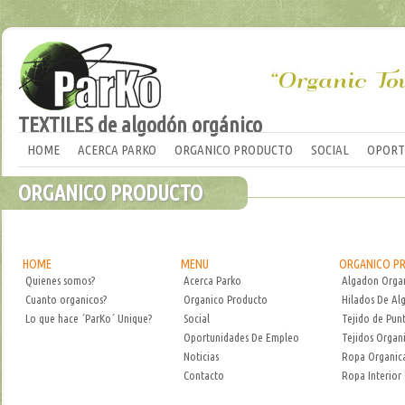
TEXTILES de algodón orgánico
HOME
ACERCA PARKO
ORGANICO PRODUCTO
SOCIAL
OPORT
ORGANICO PRODUCTO
HOME
MENU
ORGANICO P
Quienes somos?
Acerca Parko
Algadon Orga
Cuanto organicos?
Organico Producto
Hilados De Al
Lo que hace ´ParKo´ Unique?
Social
Tejido de Pun
Oportunidades De Empleo
Tejidos Organ
Noticias
Ropa Organic
Contacto
Ropa Interior