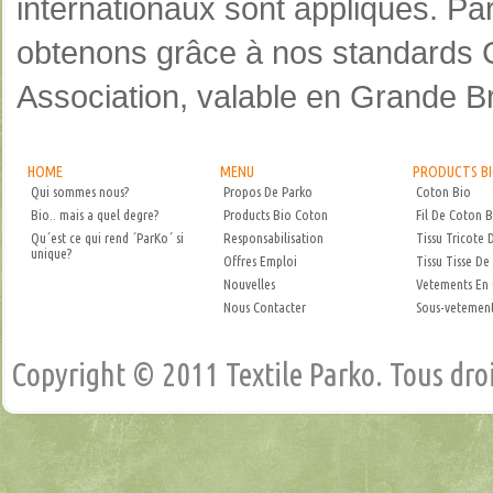
internationaux sont appliqués. Pa
obtenons grâce à nos standards G.
Association, valable en Grande B
HOME
MENU
PRODUCTS B
Qui sommes nous?
Propos De Parko
Coton Bio
Bio.. mais a quel degre?
Products Bio Coton
Fil De Coton B
Qu´est ce qui rend ´ParKo´ si
Responsabilisation
Tissu Tricote 
unique?
Offres Emploi
Tissu Tisse De
Nouvelles
Vetements En
Nous Contacter
Sous-vetement
Copyright © 2011 Textile Parko. Tous droi