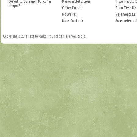
Qu´est ce qui rend ´ParKo´ si
Responsabilisation
Tissu Tricote 
unique?
Offres Emploi
Tissu Tisse De
Nouvelles
Vetements En
Nous Contacter
Sous-vetement
Copyright © 2011 Textile Parko. Tous droits réservés.
tablo
.