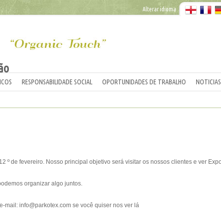
Alterar idioma
ão
ICOS
RESPONSABILIDADE SOCIAL
OPORTUNIDADES DE TRABALHO
NOTICIAS
,12
º
de fevereiro.
Nosso principal objetivo
será
visitar
os nossos clientes e
ver
Expo
podemos organizar
algo juntos.
e-mail
:
info@parkotex.com
se você quiser
nos ver
lá