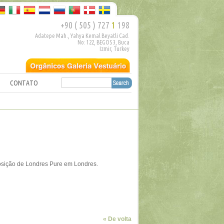
+90 ( 505 ) 727
1
198
Adatepe Mah., Yahya Kemal Beyatli Cad.
No: 122, BEGOS 3, Buca
Izmir, Turkey
CONTATO
sição de Londres
Pure
em Londres
.
« De volta