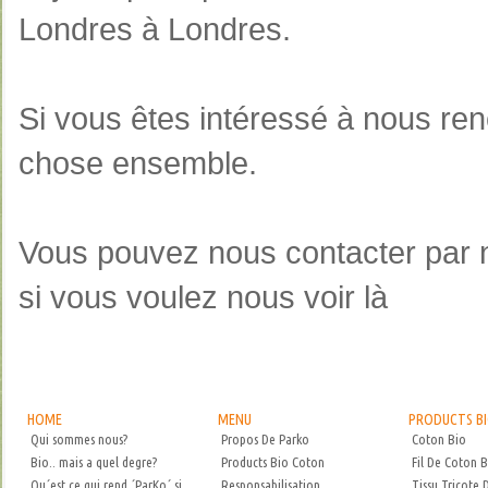
Londres
à Londres
.
Si
vous êtes intéressé à
nous ren
chose ensemble.
Vous pouvez
nous contacter
par
si vous voulez
nous voir là
HOME
MENU
PRODUCTS B
Qui sommes nous?
Propos De Parko
Coton Bio
Bio.. mais a quel degre?
Products Bio Coton
Fil De Coton B
Qu´est ce qui rend ´ParKo´ si
Responsabilisation
Tissu Tricote 