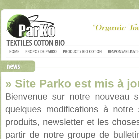
TEXTILES COTON BIO
HOME
PROPOS DE PARKO
PRODUCTS BIO COTON
RESPONSABILISAT
news
» Site Parko est mis à jo
Bienvenue sur notre
nouveau s
quelques modifications
à notre
produits
,
newsletter et
les chose
partir de notre
groupe de
bulleti