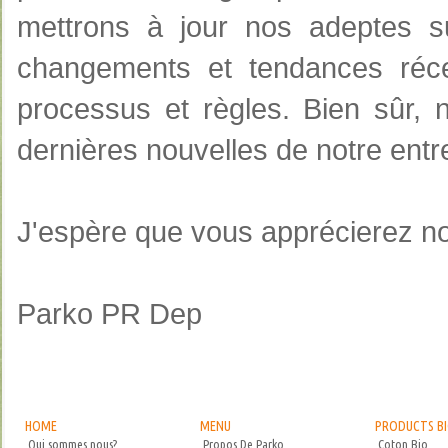
mettrons à jour nos
adeptes
s
changements et tendances
réc
processus et
règles
.
Bien sûr, 
dernières nouvelles de
notre entr
J'espère que vous
apprécierez no
Parko
PR
Dep
HOME
MENU
PRODUCTS B
Qui sommes nous?
Propos De Parko
Coton Bio