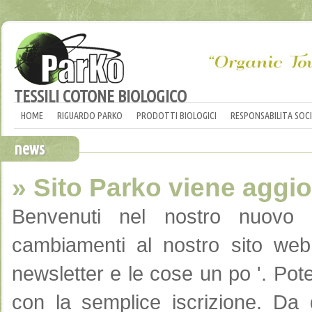
TESSILI COTONE BIOLOGICO
HOME
RIGUARDO PARKO
PRODOTTI BIOLOGICI
RESPONSABILITA SOCI
news
» Sito Parko viene aggi
Benvenuti
nel nostro nuovo s
cambiamenti
al
nostro sito web
newsletter e
le cose
un po '.
Pot
con la semplice
iscrizione
.
Da 