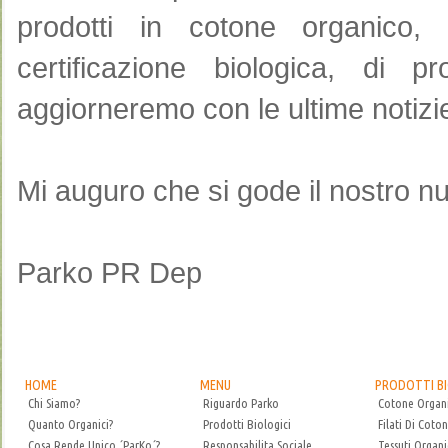
prodotti
in cotone organico
,
certificazione biologica
, di pr
aggiorneremo
con le ultime
notizi
Mi auguro che
si gode
il nostro
nu
Parko
PR
Dep
HOME
MENU
PRODOTTI BI
Chi Siamo?
Riguardo Parko
Cotone Organ
Quanto Organici?
Prodotti Biologici
Filati Di Coto
Cosa Rende Unico ´ParKo´?
Responsabilita Sociale
Tessuti Organi