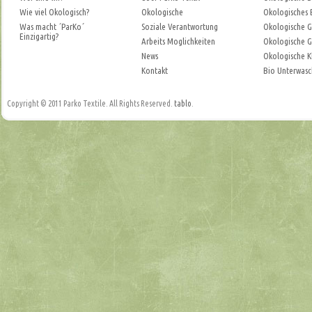
Wie viel Okologisch?
Okologische
Okologisches
Was macht ´ParKo´
Soziale Verantwortung
Okologische Ge
Einzigartig?
Arbeits Moglichkeiten
Okologische G
News
Okologische K
Kontakt
Bio Unterwas
Copyright © 2011 Parko Textile. All Rights Reserved.
tablo
.