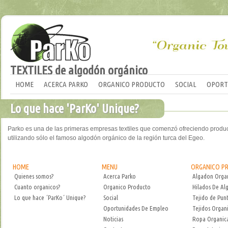
TEXTILES de algodón orgánico
HOME
ACERCA PARKO
ORGANICO PRODUCTO
SOCIAL
OPORT
Lo que hace 'ParKo' Unique?
Parko es una de las primeras empresas textiles que comenzó ofreciendo produc
utilizando sólo el famoso algodón orgánico de la región turca del Egeo.
HOME
MENU
ORGANICO P
Quienes somos?
Acerca Parko
Algadon Orga
Cuanto organicos?
Organico Producto
Hilados De Al
Lo que hace ´ParKo´ Unique?
Social
Tejido de Pun
Oportunidades De Empleo
Tejidos Organ
Noticias
Ropa Organic