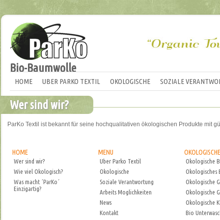
Bio-Baumwolle
HOME
UBER PARKO TEXTIL
OKOLOGISCHE
SOZIALE VERANTWO
Wer sind wir?
ParKo Textil ist bekannt für seine hochqualitativen ökologischen Produkte mit gü
HOME
MENU
OKOLOGISCH
Wer sind wir?
Uber Parko Textil
Okologische 
Wie viel Okologisch?
Okologische
Okologisches
Was macht ´ParKo´
Soziale Verantwortung
Okologische Ge
Einzigartig?
Arbeits Moglichkeiten
Okologische G
News
Okologische K
Kontakt
Bio Unterwas