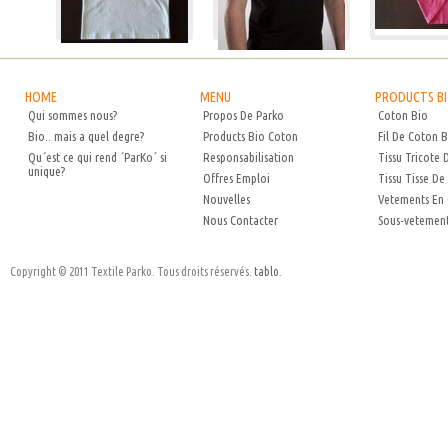
HOME
MENU
PRODUCTS B
Qui sommes nous?
Propos De Parko
Coton Bio
Bio.. mais a quel degre?
Products Bio Coton
Fil De Coton B
Qu´est ce qui rend ´ParKo´ si
Responsabilisation
Tissu Tricote 
unique?
Offres Emploi
Tissu Tisse De
Nouvelles
Vetements En
Nous Contacter
Sous-vetement
Copyright © 2011 Textile Parko. Tous droits réservés.
tablo
.