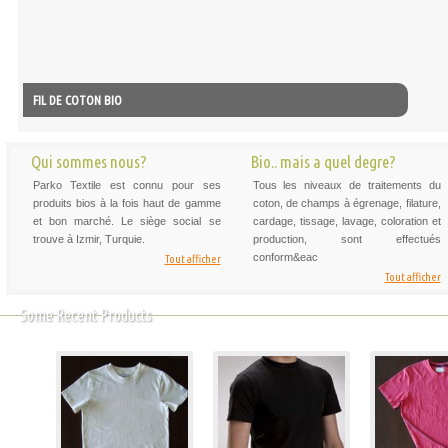
FIL DE COTON BIO
Qui sommes nous?
Bio.. mais a quel degre?
Parko Textile est connu pour ses
Tous les niveaux de traitements du
produits bios à la fois haut de gamme
coton, de champs à égrenage, filature,
et bon marché. Le siège social se
cardage, tissage, lavage, coloration et
trouve à Izmir, Turquie.
production, sont effectués
conform&eac
Tout afficher
Tout afficher
Some Recent Products