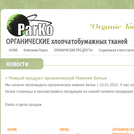
ОРГАНИЧЕСКИЕ хлопчатобумажных тканей
HOME
Компании Парко
ОРГАНИЧЕСКИЕ ПРОДУКТЫ
Социальная ответствен
новости
» Новый продукт органической Нижнее белье
Мы
начали производить
органическое
нижнее белье
с
10.01.2012
.
У нас е
белья
страницы
и просматривать
продукцию на
нашей галерее
продукции.
Parko
отдела продаж
HOME
MENU
ОРГАНИЧЕСК