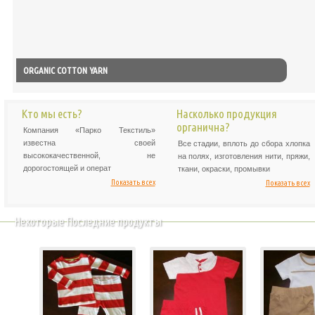
ORGANIC COTTON YARN
Кто мы есть?
Насколько продукция
органична?
Компания «Парко Текстиль»
известна своей
Все стадии, вплоть до сбора хлопка
высококачественной, не
на полях, изготовления нити, пряжи,
дорогостоящей и операт
ткани, окраски, промывки
Показать всех
Показать всех
Некоторые Последние продукты